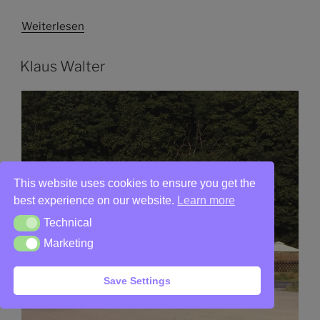
Weiterlesen
Klaus Walter
This website uses cookies to ensure you get the
best experience on our website.
Learn more
Technical
Technical
Marketing
Marketing
Save Settings