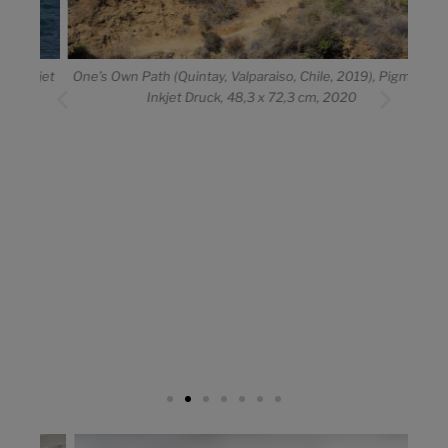
nkjet
One’s Own Path (Quintay, Valparaiso, Chile, 2019), Pigment
Inkjet Druck, 48,3 x 72,3 cm, 2020
Alw
South